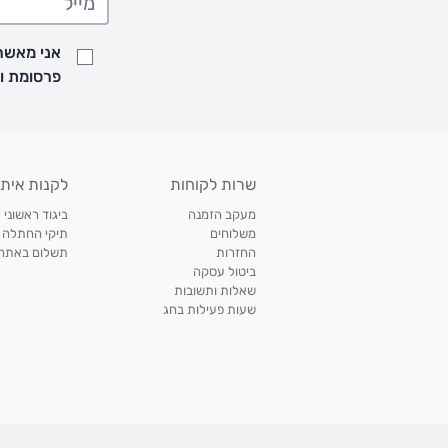
• זמני המשלוחים הם בימים א-ה בין השעות 8:00 עד 21:00 וביום ו וערבי חג עד השעה 13:00
• נציג מחברת המשלוחים יצור איתך קשר בהודעת SMS לתיאום מסירה
אני מאשר/
למעקב אחרי משלוח לחץ
כאן
פרסומת ועדכונים מקבוצת &O
• לפניות ובירורים בנושא משלוחים אנא פנו לשירות הלקוחות בצ'אט באתר
משלוחים בהתאמה אישית של מוצרים עם רקמה - המשלוח יסו
ממשלוח ביגוד וישלח עד 14 ימי עסקים מעת ביצוע ההזמנה *
איסוף עצמי
שרות לקוחות
לקנות איתנ
• איסוף עצמי חינם
תוך 7 ימי עסקים
מסניף קרטר'ס רמת אביב מתחם שוסטר. תל אבי
מעקב הזמנה
ביגוד ראשוני 
כתובת: אבא אחימאיר 31, תל אביב (מאחורי בנק הפועלים מול הדואר). ניתן לאסוף 
משלוחים
תיקי החתלה
ה' בין השעות • 09:00-19:00
החזרות
תשלום באתר עם ש
ביטול עסקה
• יש לוודא שחבילה התקבלה טרם ההגעה. סמס יישלח החבילה מוכנה לאיסוף. טלפון לב
שאלות ותשובות
03-6766209
שעות פעילות בחג
לצפייה בכל מדיניות המשלוחים,
לחץ כאן
תנאי החזרות
מהיום בו קיבלתם את המוצרים, תמורת החזר כספי מלא, זיכוי או החלפה, לבחירת הלקוח
לחץ כאן
חשבונית קנייה מקורית או פתק החלפה.
לצפייה במדיניות החזרות מלאה,
** אין החלפות או החזרות על מוצרים שיוצרו במיוחד עבור הלקו