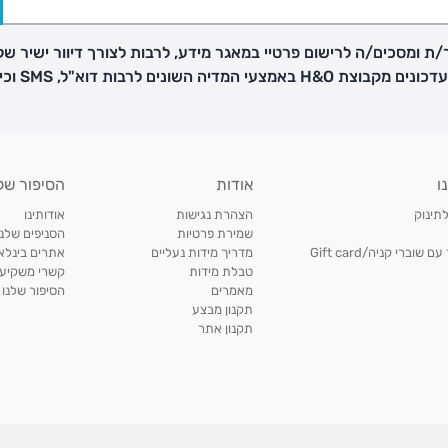
ת ומסכים/ה לרישום פרטיי במאגר מידע, לרבות לצורך דיוור ישיר של
H באמצעי המדיה השונים לרבות דוא"ל, SMS וכיו"ב
פק בנפרד
ו
אודות
הסיפור של
ב
לתינוק
הצהרת נגישות
אודותינו
הזמנות בימים א'-
שמירת פרטיות
הסניפים שלנו
וברי קניה/Gift card
מדריך מידות נעליים
אתרים בינלאו
טבלת מידות
קשרי משקיעי
ירור בסניף:
מאמרים
הסיפור שלנו
תקנון מבצע
תקנון אתר
ניתן להחזיר או להחליף פריטים שרכשתם באתר CARTERS בכל אחד מסניפי הרשת בתוך 14 ימים
, בצירוף
ח כגון