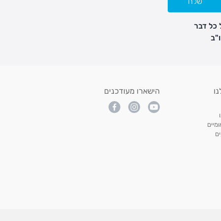
שלח
 כל דבר
נו
הישארו מעודכנים
מיים
ם