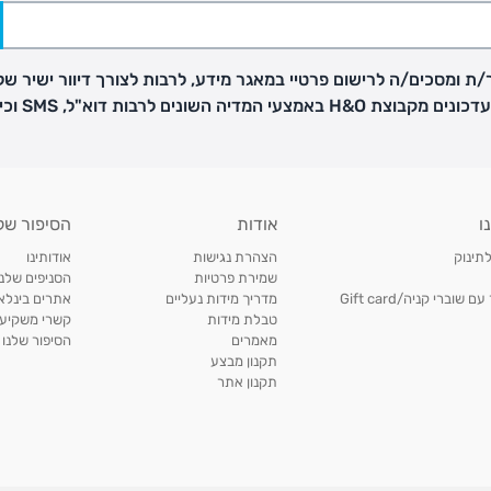
ת ומסכים/ה לרישום פרטיי במאגר מידע, לרבות לצורך דיוור ישיר של
H באמצעי המדיה השונים לרבות דוא"ל, SMS וכיו"ב
פק בנפרד
ו
אודות
הסיפור של
ב
לתינוק
הצהרת נגישות
אודותינו
הזמנות בימים א'-
שמירת פרטיות
הסניפים שלנו
וברי קניה/Gift card
מדריך מידות נעליים
אתרים בינלאו
טבלת מידות
קשרי משקיעי
ירור בסניף:
מאמרים
הסיפור שלנו
תקנון מבצע
תקנון אתר
ניתן להחזיר או להחליף פריטים שרכשתם באתר CARTERS בכל אחד מסניפי הרשת בתוך 14 ימים
, בצירוף