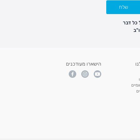
שלח
 כל דבר
נו
הישארו מעודכנים
מיים
ם