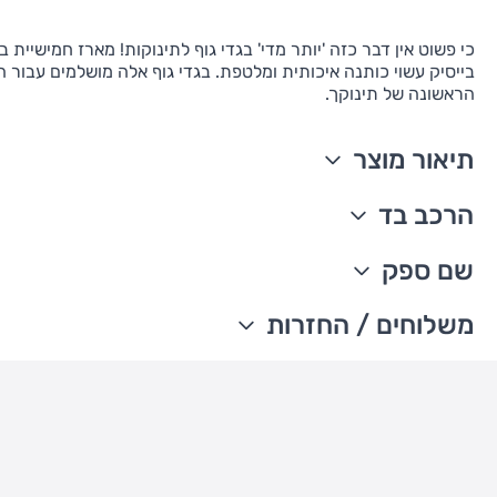
כי פשוט אין דבר כזה 'יותר מדי' בגדי גוף לתינוקות! מארז חמישיית בג
בייסיק עשוי כותנה איכותית ומלטפת. בגדי גוף אלה מושלמים עבור 
הראשונה של תינוקך.
תיאור מוצר
מארז חמישיית בגדי גוף
הרכב בד
ללא שרוולים
תיק-תקים ללא ניקלים
100% כותנה ריב
שם ספק
כתפיים ניתנות להרחבה
מיובא
ניתן לכבס במכונת כביסה
The William Carter's company
משלוחים / החזרות
עדכון זמני משלוחים –
משלוח סחורה עד הבית עם שליח
• משלוח חינם - בהזמנה מעל 199 ש"ח
• בהזמנה מתחת ל-199 ש"ח - עלות המשלוח היא 24 ש"ח
• המשלוחים מגיעים לכל רחבי הארץ