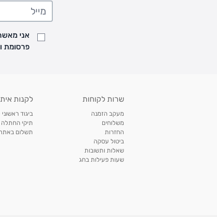
• משלוח יגיע לכל המאוחר תוך
7
ימי עסקים מעת ביצוע ההזמנה
• זמני המשלוחים הם בימים א-ה בין השעות 8:00 עד 21:00 וביום ו וערבי חג עד השעה 13:00
• נציג מחברת המשלוחים יצור איתך קשר בהודעת SMS לתיאום מסירה
אני מאשר/
למעקב אחרי משלוח לחץ
כאן
פרסומת ועדכונים מקבוצת &O
• לפניות ובירורים בנושא משלוחים אנא פנו לשירות הלקוחות בצ'אט באתר
משלוחים בהתאמה אישית של מוצרים עם רקמה - המשלוח יסו
ממשלוח ביגוד וישלח עד 14 ימי עסקים מעת ביצוע ההזמנה *
איסוף עצמי
שרות לקוחות
לקנות איתנ
• איסוף עצמי חינם
תוך 7 ימי עסקים
מסניף קרטר'ס רמת אביב מתחם שוסטר. תל אבי
מעקב הזמנה
ביגוד ראשוני 
כתובת: אבא אחימאיר 31, תל אביב (מאחורי בנק הפועלים מול הדואר). ניתן לאסוף 
משלוחים
תיקי החתלה
ה' בין השעות • 09:00-19:00
החזרות
תשלום באתר עם ש
ביטול עסקה
• יש לוודא שחבילה התקבלה טרם ההגעה. סמס יישלח החבילה מוכנה לאיסוף. טלפון לב
שאלות ותשובות
03-6766209
שעות פעילות בחג
לצפייה בכל מדיניות המשלוחים,
לחץ כאן
תנאי החזרות
מהיום בו קיבלתם את המוצרים, תמורת החזר כספי מלא, זיכוי או החלפה, לבחירת הלקוח
לחץ כאן
חשבונית קנייה מקורית או פתק החלפה.
לצפייה במדיניות החזרות מלאה,