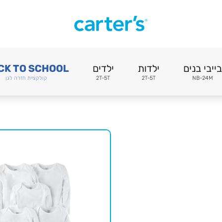
בייבי בנים
ילדות
ילדים
CK TO SCHOOL
NB-24M
2T-5T
2T-5T
קולקציית חזרה לגן