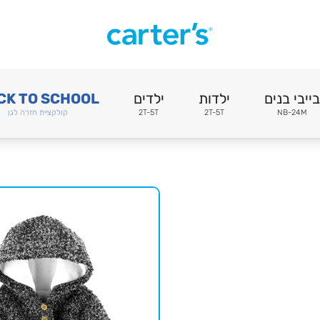
בייבי בנים
ילדות
ילדים
CK TO SCHOOL
NB-24M
2T-5T
2T-5T
קולקציית חזרה לגן