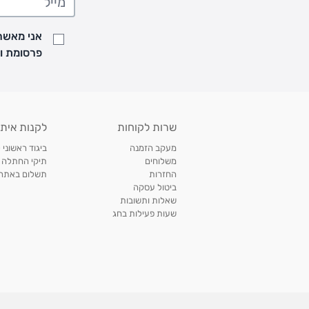
• זמני המשלוחים הם בימים א-ה בין השעות 8:00 עד 21:00 וביום ו וערבי חג עד השעה 13:00
• נציג מחברת המשלוחים יצור איתך קשר בהודעת SMS לתיאום מסירה
אני מאשר/
למעקב אחרי משלוח לחץ
כאן
פרסומת ועדכונים מקבוצת &O
• לפניות ובירורים בנושא משלוחים אנא פנו לשירות הלקוחות בצ'אט באתר
משלוחים בהתאמה אישית של מוצרים עם רקמה - המשלוח יסו
ממשלוח ביגוד וישלח עד 14 ימי עסקים מעת ביצוע ההזמנה *
איסוף עצמי
שרות לקוחות
לקנות איתנ
• איסוף עצמי חינם
תוך 7 ימי עסקים
מסניף קרטר'ס רמת אביב מתחם שוסטר. תל אבי
מעקב הזמנה
ביגוד ראשוני 
כתובת: אבא אחימאיר 31, תל אביב (מאחורי בנק הפועלים מול הדואר). ניתן לאסוף 
משלוחים
תיקי החתלה
ה' בין השעות • 09:00-19:00
החזרות
תשלום באתר עם ש
ביטול עסקה
• יש לוודא שחבילה התקבלה טרם ההגעה. סמס יישלח החבילה מוכנה לאיסוף. טלפון לב
שאלות ותשובות
03-6766209
שעות פעילות בחג
לצפייה בכל מדיניות המשלוחים,
לחץ כאן
תנאי החזרות
מהיום בו קיבלתם את המוצרים, תמורת החזר כספי מלא, זיכוי או החלפה, לבחירת הלקוח
לחץ כאן
חשבונית קנייה מקורית או פתק החלפה.
לצפייה במדיניות החזרות מלאה,
** אין החלפות או החזרות על מוצרים שיוצרו במיוחד עבור הלקו