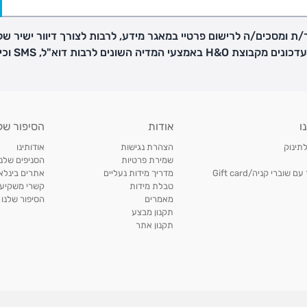
ת ומסכים/ה לרישום פרטיי במאגר מידע, לרבות לצורך דיוור ישיר של
H באמצעי המדיה השונים לרבות דוא"ל, SMS וכיו"ב
פק בנפרד
ו
אודות
הסיפור של
ב
לתינוק
הצהרת נגישות
אודותינו
הזמנות בימים א'-
שמירת פרטיות
הסניפים שלנו
וברי קניה/Gift card
מדריך מידות נעליים
אתרים בינלאו
טבלת מידות
קשרי משקיעי
ירור בסניף:
מאמרים
הסיפור שלנו
תקנון מבצע
תקנון אתר
ניתן להחזיר או להחליף פריטים שרכשתם באתר CARTERS בכל אחד מסניפי הרשת בתוך 14 ימים
, בצירוף
ח כגון