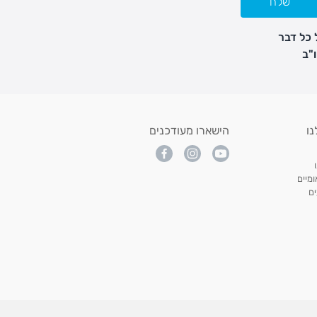
שלח
 כל דבר
נו
הישארו מעודכנים
מיים
ם