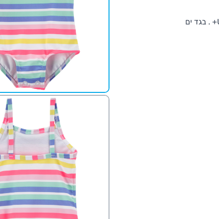
הגנו על הקטנות שלכם מהשמש עם בגד הים מקדם ההגנה UPF 50+ . בגד ים