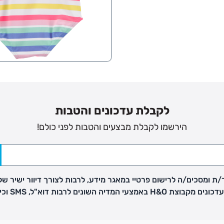
פק בנפרד
ב
לקבלת עדכונים והטבות
הזמנות בימים א'-
הירשמו לקבלת מבצעים והטבות לפני כולם!
ירור בסניף:
ת ומסכים/ה לרישום פרטיי במאגר מידע, לרבות לצורך דיוור ישיר של
ניתן להחזיר או להחליף פריטים שרכשתם באתר CARTERS בכל אחד מסניפי הרשת בתוך 14 ימים
H באמצעי המדיה השונים לרבות דוא"ל, SMS וכיו"ב
, בצירוף
ח כגון