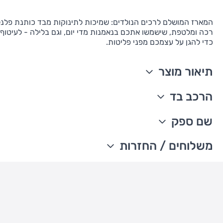
המארז המושלם לרכים הנולדים: שמיכות לתינוקות מבד כותנת פלנל
רכה ומלטפת, שישמשו אתכם בנאמנות מדי יום, וגם בלילה - לעיטוף, ל
כדי להגן על עצמכם מפני פליטות.
תיאור מוצר
מארז רביעיית שמיכות
הרכב בד
כותנה מלטפת ואוורירית
מושלם לעיטוף, כיסוי ולהגנה מפני פליטות
100% כותנה פלנל
שם ספק
גודל השמיכה לתינוק 101.6X76.2 ס״מ
מיובא
מודפס
ניתן לכבס במכונת כביסה
The William Carter's company
משלוחים / החזרות
עדכון זמני משלוחים –
משלוח סחורה עד הבית עם שליח
• משלוח חינם - בהזמנה מעל 199 ש"ח
• בהזמנה מתחת ל-199 ש"ח - עלות המשלוח היא 24 ש"ח
• המשלוחים מגיעים לכל רחבי הארץ