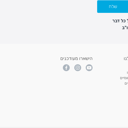
שלח
 כל דבר
נו
הישארו מעודכנים
מיים
ם