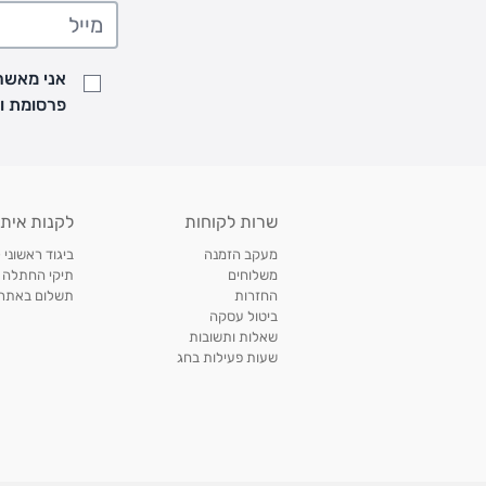
• משלוח יגיע לכל המאוחר תוך
7
ימי עסקים מעת ביצוע ההזמנה
• זמני המשלוחים הם בימים א-ה בין השעות 8:00 עד 21:00 וביום ו וערבי חג עד השעה 13:00
• נציג מחברת המשלוחים יצור איתך קשר בהודעת SMS לתיאום מסירה
אני מאשר/
למעקב אחרי משלוח לחץ
כאן
פרסומת ועדכונים מקבוצת &O
• לפניות ובירורים בנושא משלוחים אנא פנו לשירות הלקוחות בצ'אט באתר
משלוחים בהתאמה אישית של מוצרים עם רקמה - המשלוח יסו
ממשלוח ביגוד וישלח עד 14 ימי עסקים מעת ביצוע ההזמנה *
איסוף עצמי
שרות לקוחות
לקנות איתנ
• איסוף עצמי חינם
תוך 7 ימי עסקים
מסניף קרטר'ס רמת אביב מתחם שוסטר. תל אבי
מעקב הזמנה
ביגוד ראשוני 
כתובת: אבא אחימאיר 31, תל אביב (מאחורי בנק הפועלים מול הדואר). ניתן לאסוף 
משלוחים
תיקי החתלה
ה' בין השעות • 09:00-19:00
החזרות
תשלום באתר עם ש
ביטול עסקה
• יש לוודא שחבילה התקבלה טרם ההגעה. סמס יישלח החבילה מוכנה לאיסוף. טלפון לב
שאלות ותשובות
03-6766209
שעות פעילות בחג
לצפייה בכל מדיניות המשלוחים,
לחץ כאן
תנאי החזרות
מהיום בו קיבלתם את המוצרים, תמורת החזר כספי מלא, זיכוי או החלפה, לבחירת הלקוח
לחץ כאן
חשבונית קנייה מקורית או פתק החלפה.
לצפייה במדיניות החזרות מלאה,