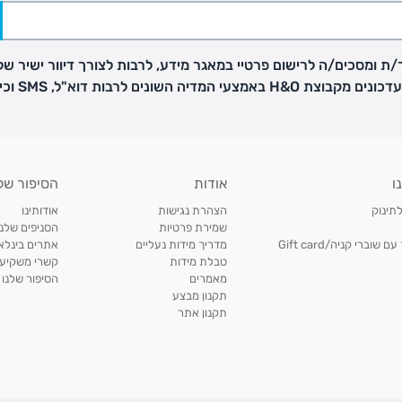
ת ומסכים/ה לרישום פרטיי במאגר מידע, לרבות לצורך דיוור ישיר של
H באמצעי המדיה השונים לרבות דוא"ל, SMS וכיו"ב
פק בנפרד
ו
אודות
הסיפור של
ב
לתינוק
הצהרת נגישות
אודותינו
הזמנות בימים א'-
שמירת פרטיות
הסניפים שלנו
וברי קניה/Gift card
מדריך מידות נעליים
אתרים בינלאו
טבלת מידות
קשרי משקיעי
ירור בסניף:
מאמרים
הסיפור שלנו
תקנון מבצע
תקנון אתר
ניתן להחזיר או להחליף פריטים שרכשתם באתר CARTERS בכל אחד מסניפי הרשת בתוך 14 ימים
, בצירוף