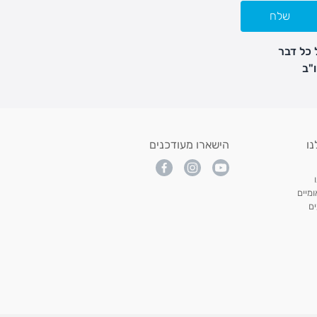
שלח
 כל דבר
נו
הישארו מעודכנים
מיים
ם