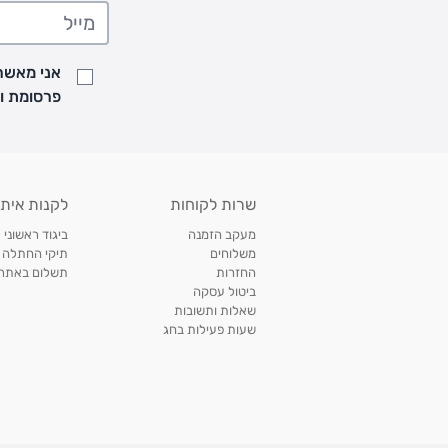
• משלוח יגיע לכל המאוחר תוך
7
ימי עסקים מעת ביצוע ההזמנה
• זמני המשלוחים הם בימים א-ה בין השעות 8:00 עד 21:00 וביום ו וערבי חג עד השעה 13:00
• נציג מחברת המשלוחים יצור איתך קשר בהודעת SMS לתיאום מסירה
אני מאשר/
למעקב אחרי משלוח לחץ
כאן
פרסומת ועדכונים מקבוצת &O
• לפניות ובירורים בנושא משלוחים אנא פנו לשירות הלקוחות בצ'אט באתר
משלוחים בהתאמה אישית של מוצרים עם רקמה - המשלוח יסו
ממשלוח ביגוד וישלח עד 14 ימי עסקים מעת ביצוע ההזמנה *
איסוף עצמי
שרות לקוחות
לקנות איתנ
• איסוף עצמי חינם
תוך 7 ימי עסקים
מסניף קרטר'ס רמת אביב מתחם שוסטר. תל אבי
מעקב הזמנה
ביגוד ראשוני 
כתובת: אבא אחימאיר 31, תל אביב (מאחורי בנק הפועלים מול הדואר). ניתן לאסוף 
משלוחים
תיקי החתלה
ה' בין השעות • 09:00-19:00
החזרות
תשלום באתר עם ש
ביטול עסקה
• יש לוודא שחבילה התקבלה טרם ההגעה. סמס יישלח החבילה מוכנה לאיסוף. טלפון לב
שאלות ותשובות
03-6766209
שעות פעילות בחג
לצפייה בכל מדיניות המשלוחים,
לחץ כאן
תנאי החזרות
מהיום בו קיבלתם את המוצרים, תמורת החזר כספי מלא, זיכוי או החלפה, לבחירת הלקוח
לחץ כאן
חשבונית קנייה מקורית או פתק החלפה.
לצפייה במדיניות החזרות מלאה,