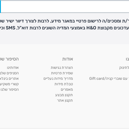
ת ומסכים/ה לרישום פרטיי במאגר מידע, לרבות לצורך דיוור ישיר של
H באמצעי המדיה השונים לרבות דוא"ל, SMS וכיו"ב
פק בנפרד
ו
אודות
הסיפור של
ב
לתינוק
הצהרת נגישות
אודותינו
הזמנות בימים א'-
שמירת פרטיות
הסניפים שלנו
וברי קניה/Gift card
מדריך מידות נעליים
אתרים בינלאו
טבלת מידות
קשרי משקיעי
ירור בסניף:
מאמרים
הסיפור שלנו
תקנון מבצע
תקנון אתר
ניתן להחזיר או להחליף פריטים שרכשתם באתר CARTERS בכל אחד מסניפי הרשת בתוך 14 ימים
, בצירוף