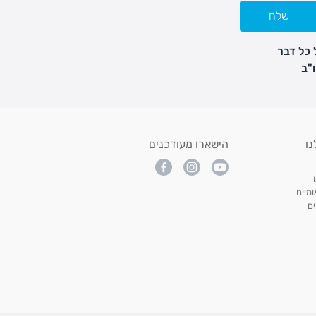
שלח
 כל דבר
נו
הישארו מעודכנים
מיים
ם