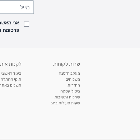
• משלוח יגיע לכל המאוחר תוך
7
ימי עסקים מעת ביצוע ההזמנה
• זמני המשלוחים הם בימים א-ה בין השעות 8:00 עד 21:00 וביום ו וערבי חג עד השעה 13:00
• נציג מחברת המשלוחים יצור איתך קשר בהודעת SMS לתיאום מסירה
אני מאשר/
למעקב אחרי משלוח לחץ
כאן
פרסומת ועדכונים מקבוצת &O
• לפניות ובירורים בנושא משלוחים אנא פנו לשירות הלקוחות בצ'אט באתר
משלוחים בהתאמה אישית של מוצרים עם רקמה - המשלוח יסו
ממשלוח ביגוד וישלח עד 14 ימי עסקים מעת ביצוע ההזמנה *
איסוף עצמי
שרות לקוחות
לקנות איתנ
• איסוף עצמי חינם
תוך 7 ימי עסקים
מסניף קרטר'ס רמת אביב מתחם שוסטר. תל אבי
מעקב הזמנה
ביגוד ראשוני 
כתובת: אבא אחימאיר 31, תל אביב (מאחורי בנק הפועלים מול הדואר). ניתן לאסוף 
משלוחים
תיקי החתלה
ה' בין השעות • 09:00-19:00
החזרות
תשלום באתר עם ש
ביטול עסקה
• יש לוודא שחבילה התקבלה טרם ההגעה. סמס יישלח החבילה מוכנה לאיסוף. טלפון לב
שאלות ותשובות
03-6766209
שעות פעילות בחג
לצפייה בכל מדיניות המשלוחים,
לחץ כאן
תנאי החזרות
מהיום בו קיבלתם את המוצרים, תמורת החזר כספי מלא, זיכוי או החלפה, לבחירת הלקוח
לחץ כאן
חשבונית קנייה מקורית או פתק החלפה.
לצפייה במדיניות החזרות מלאה,