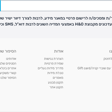
ת ומסכים/ה לרישום פרטיי במאגר מידע, לרבות לצורך דיוור ישיר של
H באמצעי המדיה השונים לרבות דוא"ל, SMS וכיו"ב
פק בנפרד
ו
אודות
הסיפור של
ב
לתינוק
הצהרת נגישות
אודותינו
הזמנות בימים א'-
שמירת פרטיות
הסניפים שלנו
וברי קניה/Gift card
מדריך מידות נעליים
אתרים בינלאו
טבלת מידות
קשרי משקיעי
ירור בסניף:
מאמרים
הסיפור שלנו
תקנון מבצע
תקנון אתר
ניתן להחזיר או להחליף פריטים שרכשתם באתר CARTERS בכל אחד מסניפי הרשת בתוך 14 ימים
, בצירוף