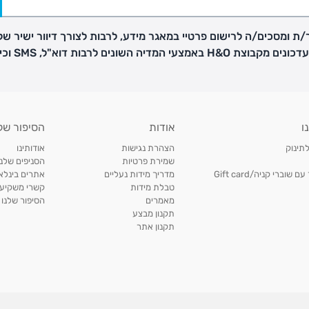
ת ומסכים/ה לרישום פרטיי במאגר מידע, לרבות לצורך דיוור ישיר של
H באמצעי המדיה השונים לרבות דוא"ל, SMS וכיו"ב
פק בנפרד
ו
אודות
הסיפור של
ב
לתינוק
הצהרת נגישות
אודותינו
הזמנות בימים א'-
שמירת פרטיות
הסניפים שלנו
וברי קניה/Gift card
מדריך מידות נעליים
אתרים בינלאו
טבלת מידות
קשרי משקיעי
ירור בסניף:
מאמרים
הסיפור שלנו
תקנון מבצע
תקנון אתר
ניתן להחזיר או להחליף פריטים שרכשתם באתר CARTERS בכל אחד מסניפי הרשת בתוך 14 ימים
, בצירוף
ח כגון