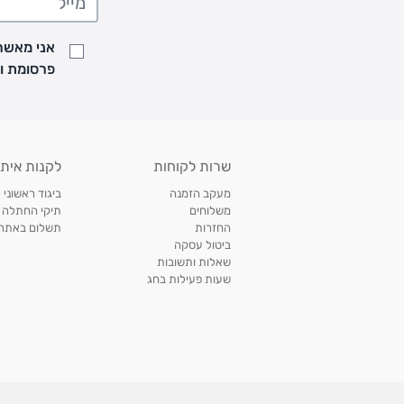
• זמני המשלוחים הם בימים א-ה בין השעות 8:00 עד 21:00 וביום ו וערבי חג עד השעה 13:00
• נציג מחברת המשלוחים יצור איתך קשר בהודעת SMS לתיאום מסירה
אני מאשר/
למעקב אחרי משלוח לחץ
כאן
פרסומת ועדכונים מקבוצת &O
• לפניות ובירורים בנושא משלוחים אנא פנו לשירות הלקוחות בצ'אט באתר
משלוחים בהתאמה אישית של מוצרים עם רקמה - המשלוח יסו
ממשלוח ביגוד וישלח עד 14 ימי עסקים מעת ביצוע ההזמנה *
איסוף עצמי
שרות לקוחות
לקנות איתנ
• איסוף עצמי חינם
תוך 7 ימי עסקים
מסניף קרטר'ס רמת אביב מתחם שוסטר. תל אבי
מעקב הזמנה
ביגוד ראשוני 
כתובת: אבא אחימאיר 31, תל אביב (מאחורי בנק הפועלים מול הדואר). ניתן לאסוף 
משלוחים
תיקי החתלה
ה' בין השעות • 09:00-19:00
החזרות
תשלום באתר עם ש
ביטול עסקה
• יש לוודא שחבילה התקבלה טרם ההגעה. סמס יישלח החבילה מוכנה לאיסוף. טלפון לב
שאלות ותשובות
03-6766209
שעות פעילות בחג
לצפייה בכל מדיניות המשלוחים,
לחץ כאן
תנאי החזרות
מהיום בו קיבלתם את המוצרים, תמורת החזר כספי מלא, זיכוי או החלפה, לבחירת הלקוח
לחץ כאן
חשבונית קנייה מקורית או פתק החלפה.
לצפייה במדיניות החזרות מלאה,
** אין החלפות או החזרות על מוצרים שיוצרו במיוחד עבור הלקו