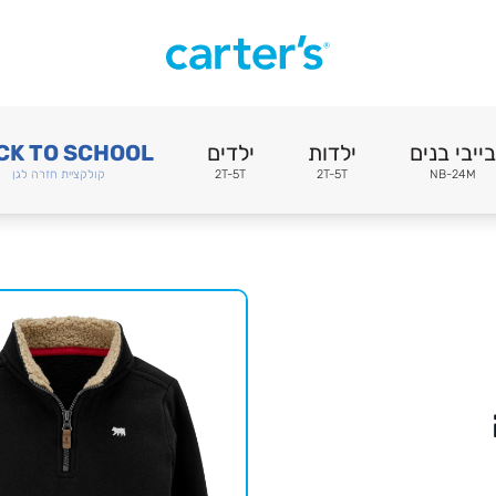
בייבי בנים
ילדות
ילדים
CK TO SCHOOL
NB-24M
2T-5T
2T-5T
קולקציית חזרה לגן