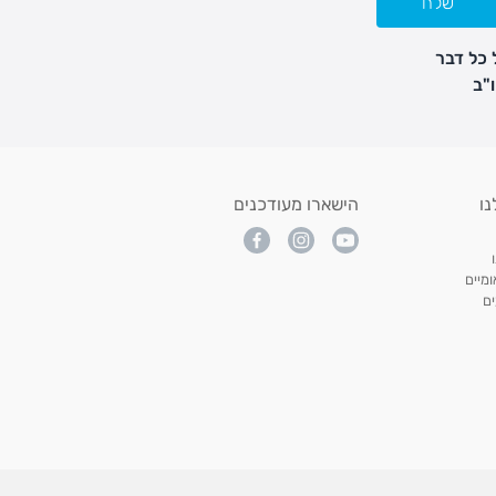
שלח
 כל דבר
נו
הישארו מעודכנים
מיים
ם