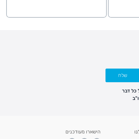
שלח
 כל דבר
נו
הישארו מעודכנים