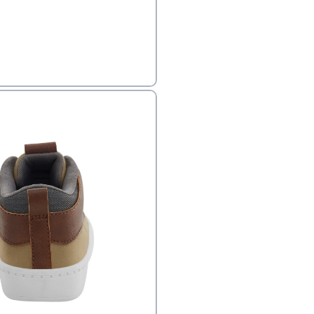
פק בנפרד
ב
הזמנות בימים א'-
ירור בסניף:
ניתן להחזיר או להחליף פריטים שרכשתם באתר CARTERS בכל אחד מסניפי הרשת בתוך 14 ימים
, בצירוף
ח כגון