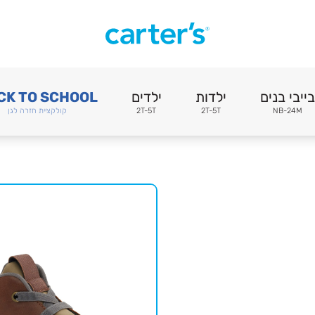
בייבי בנים
ילדות
ילדים
CK TO SCHOOL
NB-24M
2T-5T
2T-5T
קולקציית חזרה לגן