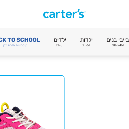
בייבי בנים
ילדות
ילדים
CK TO SCHOOL
NB-24M
2T-5T
2T-5T
קולקציית חזרה לגן