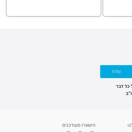
שלח
 כל דבר
נו
הישארו מעודכנים