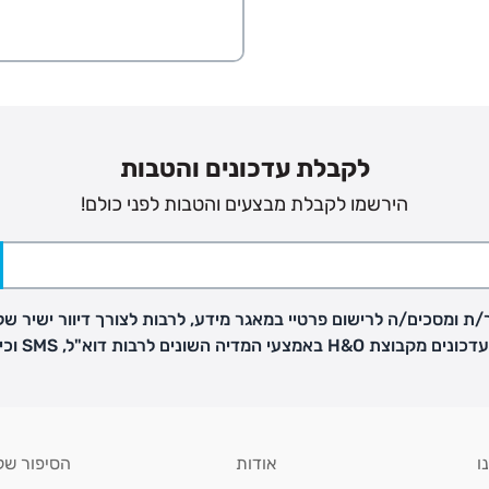
ב
הזמנות בימים א'-
ירור בסניף:
לקבלת עדכונים והטבות
ניתן להחזיר או להחליף פריטים שרכשתם באתר CARTERS בכל אחד מסניפי הרשת בתוך 14 ימים
הירשמו לקבלת מבצעים והטבות לפני כולם!
, בצירוף
ח כגון
ת ומסכים/ה לרישום פרטיי במאגר מידע, לרבות לצורך דיוור ישיר של
H באמצעי המדיה השונים לרבות דוא"ל, SMS וכיו"ב
ו
אודות
הסיפור של