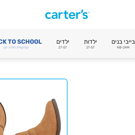
בייבי בנים
ילדות
ילדים
CK TO SCHOOL
NB-24M
2T-5T
2T-5T
קולקציית חזרה לגן