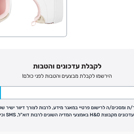
פק בנפרד
ב
הזמנות בימים א'-
לקבלת עדכונים והטבות
הירשמו לקבלת מבצעים והטבות לפני כולם!
ירור בסניף:
ניתן להחזיר או להחליף פריטים שרכשתם באתר CARTERS בכל אחד מסניפי הרשת בתוך 14 ימים
ת ומסכים/ה לרישום פרטיי במאגר מידע, לרבות לצורך דיוור ישיר של
, בצירוף
H באמצעי המדיה השונים לרבות דוא"ל, SMS וכיו"ב
ח כגון