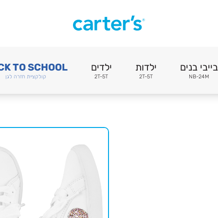
בייבי בנים
ילדות
ילדים
CK TO SCHOOL
NB-24M
2T-5T
2T-5T
קולקציית חזרה לגן