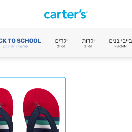
בייבי בנים
ילדות
ילדים
CK TO SCHOOL
NB-24M
2T-5T
2T-5T
קולקציית חזרה לגן