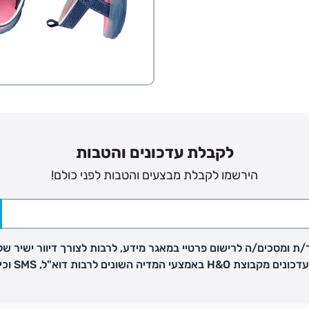
פק בנפרד
ב
לקבלת עדכונים והטבות
הזמנות בימים א'-
הירשמו לקבלת מבצעים והטבות לפני כולם!
ירור בסניף:
ת ומסכים/ה לרישום פרטיי במאגר מידע, לרבות לצורך דיוור ישיר של
ניתן להחזיר או להחליף פריטים שרכשתם באתר CARTERS בכל אחד מסניפי הרשת בתוך 14 ימים
H באמצעי המדיה השונים לרבות דוא"ל, SMS וכיו"ב
, בצירוף
ח כגון