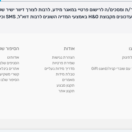
ת ומסכים/ה לרישום פרטיי במאגר מידע, לרבות לצורך דיוור ישיר של
H באמצעי המדיה השונים לרבות דוא"ל, SMS וכיו"ב
פק בנפרד
ו
אודות
הסיפור של
ב
לתינוק
הצהרת נגישות
אודותינו
הזמנות בימים א'-
שמירת פרטיות
הסניפים שלנו
וברי קניה/Gift card
מדריך מידות נעליים
אתרים בינלאו
טבלת מידות
קשרי משקיעי
ירור בסניף:
מאמרים
הסיפור שלנו
תקנון מבצע
תקנון אתר
ניתן להחזיר או להחליף פריטים שרכשתם באתר CARTERS בכל אחד מסניפי הרשת בתוך 14 ימים
, בצירוף
ח כגון
roduct names and trademarks are the property of subsidiaries of The William Ca