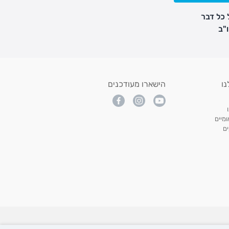
 כל דבר
נו
הישארו מעודכנים
מיים
ם
All p