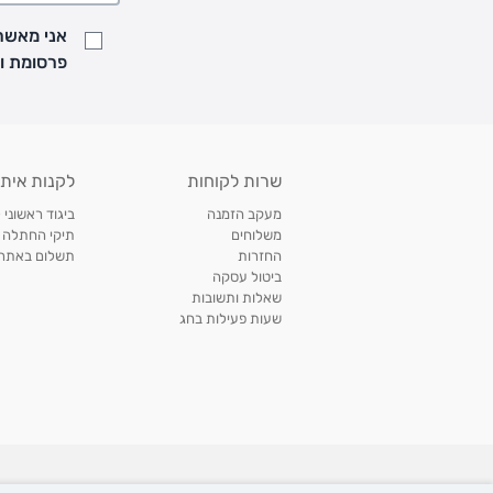
• נציג מחברת המשלוחים יצור איתך קשר בהודעת SMS לתיאום מסירה
אני מאשר/
למעקב אחרי משלוח לחץ
כאן
פרסומת ועדכונים מקבוצת &O
• לפניות ובירורים בנושא משלוחים אנא פנו לשירות הלקוחות בצ'אט באתר
משלוחים בהתאמה אישית של מוצרים עם רקמה - המשלוח יסו
ממשלוח ביגוד וישלח עד 14 ימי עסקים מעת ביצוע ההזמנה *
איסוף עצמי
שרות לקוחות
לקנות איתנ
• איסוף עצמי חינם
תוך 7 ימי עסקים
מסניף קרטר'ס רמת אביב מתחם שוסטר. תל אבי
מעקב הזמנה
ביגוד ראשוני 
כתובת: אבא אחימאיר 31, תל אביב (מאחורי בנק הפועלים מול הדואר). ניתן לאסוף 
משלוחים
תיקי החתלה
ה' בין השעות • 09:00-19:00
החזרות
תשלום באתר עם ש
ביטול עסקה
• יש לוודא שחבילה התקבלה טרם ההגעה. סמס יישלח החבילה מוכנה לאיסוף. טלפון לב
שאלות ותשובות
03-6766209
שעות פעילות בחג
לצפייה בכל מדיניות המשלוחים,
לחץ כאן
תנאי החזרות
מהיום בו קיבלתם את המוצרים, תמורת החזר כספי מלא, זיכוי או החלפה, לבחירת הלקוח
לחץ כאן
חשבונית קנייה מקורית או פתק החלפה.
לצפייה במדיניות החזרות מלאה,
** אין החלפות או החזרות על מוצרים שיוצרו במיוחד עבור הלקו
מוצרים בהתאמה אישית עם רקמה
rter Co©