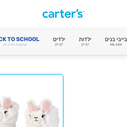
בייבי בנים
ילדות
ילדים
CK TO SCHOOL
NB-24M
2T-5T
2T-5T
קולקציית חזרה לגן