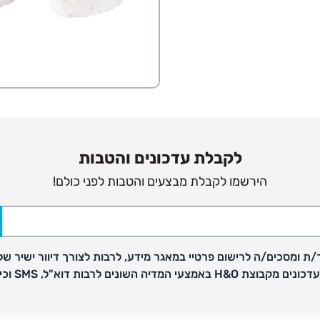
פק בנפרד
ב
לקבלת עדכונים והטבות
הזמנות בימים א'-
הירשמו לקבלת מבצעים והטבות לפני כולם!
ירור בסניף:
ת ומסכים/ה לרישום פרטיי במאגר מידע, לרבות לצורך דיוור ישיר של
ניתן להחזיר או להחליף פריטים שרכשתם באתר CARTERS בכל אחד מסניפי הרשת בתוך 14 ימים
H באמצעי המדיה השונים לרבות דוא"ל, SMS וכיו"ב
, בצירוף
ח כגון