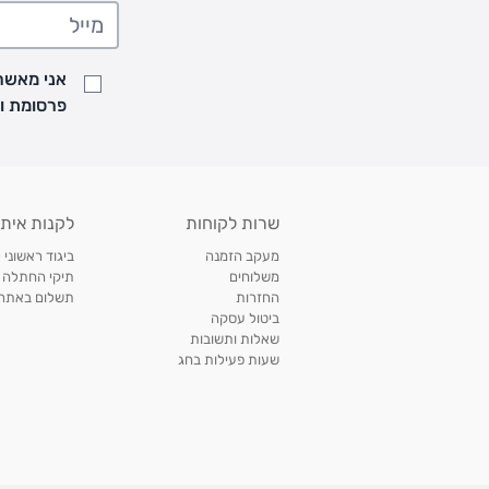
• משלוח יגיע לכל המאוחר תוך
7
ימי עסקים מעת ביצוע ההזמנה
• זמני המשלוחים הם בימים א-ה בין השעות 8:00 עד 21:00 וביום ו וערבי חג עד השעה 13:00
• נציג מחברת המשלוחים יצור איתך קשר בהודעת SMS לתיאום מסירה
אני מאשר/
למעקב אחרי משלוח לחץ
כאן
פרסומת ועדכונים מקבוצת &O
• לפניות ובירורים בנושא משלוחים אנא פנו לשירות הלקוחות בצ'אט באתר
משלוחים בהתאמה אישית של מוצרים עם רקמה - המשלוח יסו
ממשלוח ביגוד וישלח עד 14 ימי עסקים מעת ביצוע ההזמנה *
איסוף עצמי
שרות לקוחות
לקנות איתנ
• איסוף עצמי חינם
תוך 7 ימי עסקים
מסניף קרטר'ס רמת אביב מתחם שוסטר. תל אבי
מעקב הזמנה
ביגוד ראשוני 
כתובת: אבא אחימאיר 31, תל אביב (מאחורי בנק הפועלים מול הדואר). ניתן לאסוף 
משלוחים
תיקי החתלה
ה' בין השעות • 09:00-19:00
החזרות
תשלום באתר עם ש
ביטול עסקה
• יש לוודא שחבילה התקבלה טרם ההגעה. סמס יישלח החבילה מוכנה לאיסוף. טלפון לב
שאלות ותשובות
03-6766209
שעות פעילות בחג
לצפייה בכל מדיניות המשלוחים,
לחץ כאן
תנאי החזרות
מהיום בו קיבלתם את המוצרים, תמורת החזר כספי מלא, זיכוי או החלפה, לבחירת הלקוח
לחץ כאן
חשבונית קנייה מקורית או פתק החלפה.
לצפייה במדיניות החזרות מלאה,