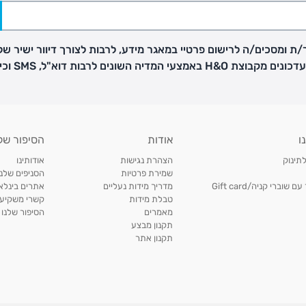
ת ומסכים/ה לרישום פרטיי במאגר מידע, לרבות לצורך דיוור ישיר של
H באמצעי המדיה השונים לרבות דוא"ל, SMS וכיו"ב
פק בנפרד
ו
אודות
הסיפור של
ב
לתינוק
הצהרת נגישות
אודותינו
הזמנות בימים א'-
שמירת פרטיות
הסניפים שלנו
וברי קניה/Gift card
מדריך מידות נעליים
אתרים בינלאו
טבלת מידות
קשרי משקיעי
ירור בסניף:
מאמרים
הסיפור שלנו
תקנון מבצע
תקנון אתר
ניתן להחזיר או להחליף פריטים שרכשתם באתר CARTERS בכל אחד מסניפי הרשת בתוך 14 ימים
, בצירוף