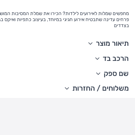
מחפשים שמלות לאירועים לילדות? הכירו את שמלת המסיבות המו
פרחים עדינה שתבטיח אירוע חגיגי במיוחד, בעיצוב כתפיות ואיקס ב
בצדדים
תיאור מוצר
ללא שרוול
הרכב בד
כתפיות עם איקס בגב
דפוס פרחוני
55% פשתן 45% ויסקו
שם ספק
מיובא
ניתן לכבס במכונה
The William Carter's company
משלוחים / החזרות
עדכון זמני משלוחים –
משלוח סחורה עד הבית עם שליח
• משלוח חינם - בהזמנה מעל 199 ש"ח
• בהזמנה מתחת ל-199 ש"ח - עלות המשלוח היא 24 ש"ח
• המשלוחים מגיעים לכל רחבי הארץ