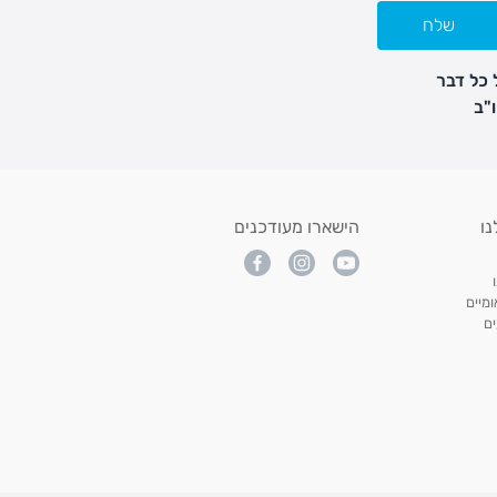
שלח
 כל דבר
נו
הישארו מעודכנים
מיים
ם