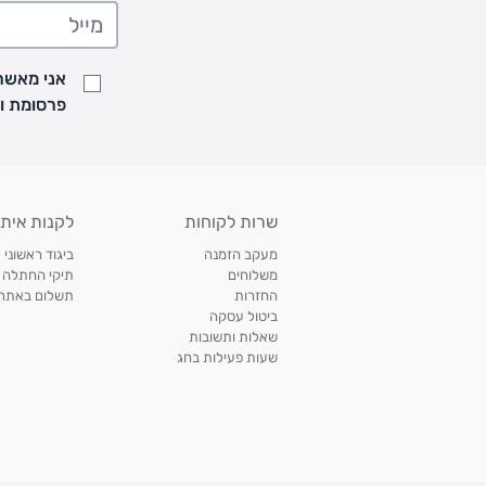
• משלוח יגיע לכל המאוחר תוך
7
ימי עסקים מעת ביצוע ההזמנה
• זמני המשלוחים הם בימים א-ה בין השעות 8:00 עד 21:00 וביום ו וערבי חג עד השעה 13:00
• נציג מחברת המשלוחים יצור איתך קשר בהודעת SMS לתיאום מסירה
אני מאשר/
למעקב אחרי משלוח לחץ
כאן
פרסומת ועדכונים מקבוצת &O
• לפניות ובירורים בנושא משלוחים אנא פנו לשירות הלקוחות בצ'אט באתר
משלוחים בהתאמה אישית של מוצרים עם רקמה - המשלוח יסו
ממשלוח ביגוד וישלח עד 14 ימי עסקים מעת ביצוע ההזמנה *
איסוף עצמי
שרות לקוחות
לקנות איתנ
• איסוף עצמי חינם
תוך 7 ימי עסקים
מסניף קרטר'ס רמת אביב מתחם שוסטר. תל אבי
מעקב הזמנה
ביגוד ראשוני 
כתובת: אבא אחימאיר 31, תל אביב (מאחורי בנק הפועלים מול הדואר). ניתן לאסוף 
משלוחים
תיקי החתלה
ה' בין השעות • 09:00-19:00
החזרות
תשלום באתר עם ש
ביטול עסקה
• יש לוודא שחבילה התקבלה טרם ההגעה. סמס יישלח החבילה מוכנה לאיסוף. טלפון לב
שאלות ותשובות
03-6766209
שעות פעילות בחג
לצפייה בכל מדיניות המשלוחים,
לחץ כאן
תנאי החזרות
מהיום בו קיבלתם את המוצרים, תמורת החזר כספי מלא, זיכוי או החלפה, לבחירת הלקוח
לחץ כאן
חשבונית קנייה מקורית או פתק החלפה.
לצפייה במדיניות החזרות מלאה,