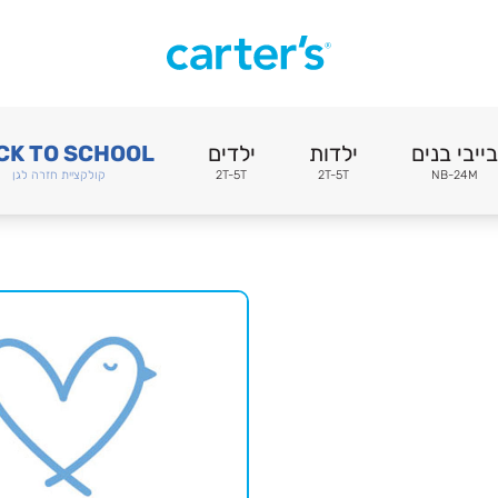
בייבי בנים
ילדות
ילדים
CK TO SCHOOL
NB-24M
2T-5T
2T-5T
קולקציית חזרה לגן