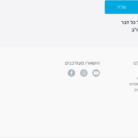
שלח
 כל דבר
נו
הישארו מעודכנים
מיים
ם