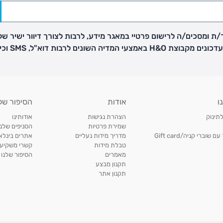
ת ומסכים/ה לרישום פרטיי במאגר מידע, לרבות לצורך דיוור ישיר של
H באמצעי המדיה השונים לרבות דוא"ל, SMS וכיו"ב
פק בנפרד
ו
אודות
הסיפור של
ב
לתינוק
הצהרת נגישות
אודותינו
הזמנות בימים א'-
שמירת פרטיות
הסניפים שלנו
וברי קניה/Gift card
מדריך מידות נעליים
אתרים בינלאו
טבלת מידות
קשרי משקיעי
ירור בסניף:
מאמרים
הסיפור שלנו
תקנון מבצע
תקנון אתר
ניתן להחזיר או להחליף פריטים שרכשתם באתר CARTERS בכל אחד מסניפי הרשת בתוך 14 ימים
, בצירוף