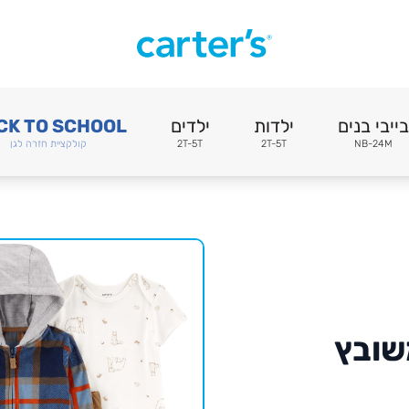
בייבי בנים
ילדות
ילדים
CK TO SCHOOL
NB-24M
2T-5T
2T-5T
קולקציית חזרה לגן