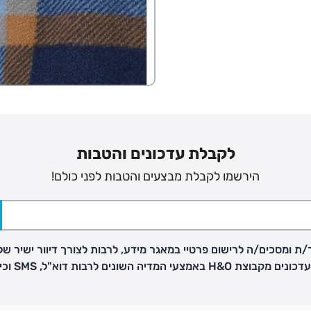
פק בנפרד
לקבלת עדכונים והטבות
ב
הירשמו לקבלת מבצעים והטבות לפני כולם!
הזמנות בימים א'-
ירור בסניף:
ת ומסכים/ה לרישום פרטיי במאגר מידע, לרבות לצורך דיוור ישיר של
H באמצעי המדיה השונים לרבות דוא"ל, SMS וכיו"ב
ניתן להחזיר או להחליף פריטים שרכשתם באתר CARTERS בכל אחד מסניפי הרשת בתוך 14 ימים
, בצירוף