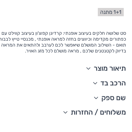
1+1 מתנה
סט שלושה חלקים בעיצוב אופנתי: קרדיגן קפוצ'ון בעיצוב קווילט עם 
כפתורים מקדימה וכיווצים בחזה למראה אופנתי , מכנסיי טייץ לבבות 
תואם - השילוב המושלם שיאפשר לכם לערבב ולהתאים את המראה 
בדיוק לקטנטנים שלכם , מראה מושלם לכל מזג האויר.
תיאור מוצר
סט 3 חלקים הכולל קרדיגן, בגד גוף וטייץ תואם
הרכב בד
נרכס מקדימה
קרדיגן קפוצ'ון בעיצוב קוויילט
קרדיגן: 74% כותנה, 26% פוליאסטר
שם ספק
כיווצים בחזה
בגד גוף: 100% כותנה
בגד גוף קצר פסים
טייץ 95% כותנה, 5% אלסטן
The William Carter's company
משלוחים / החזרות
תיקתקים חזקים שנשארים בהלבשות ובכביסות החוזרות
מיובא
עדכון זמני משלוחים –
כתפיים ניתנות להרחבה, להלבשה נוחה ומעבר ראש קל
ניתן לכבס במכונת כביסה
חגורת מותן אלסטית ונוחה
משלוח סחורה עד הבית עם שליח