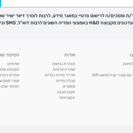
ת ומסכים/ה לרישום פרטיי במאגר מידע, לרבות לצורך דיוור ישיר של
H באמצעי המדיה השונים לרבות דוא"ל, SMS וכיו"ב
פק בנפרד
ו
אודות
הסיפור של
ב
לתינוק
הצהרת נגישות
אודותינו
הזמנות בימים א'-
שמירת פרטיות
הסניפים שלנו
וברי קניה/Gift card
מדריך מידות נעליים
אתרים בינלאו
טבלת מידות
קשרי משקיעי
ירור בסניף:
מאמרים
הסיפור שלנו
תקנון מבצע
תקנון אתר
ניתן להחזיר או להחליף פריטים שרכשתם באתר CARTERS בכל אחד מסניפי הרשת בתוך 14 ימים
, בצירוף
ח כגון