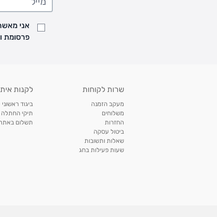
• זמני המשלוחים הם בימים א-ה בין השעות 8:00 עד 21:00 וביום ו וערבי חג עד השעה 13:00
• נציג מחברת המשלוחים יצור איתך קשר בהודעת SMS לתיאום מסירה
אני מאשר/
למעקב אחרי משלוח לחץ
כאן
פרסומת ועדכונים מקבוצת &O
• לפניות ובירורים בנושא משלוחים אנא פנו לשירות הלקוחות בצ'אט באתר
משלוחים בהתאמה אישית של מוצרים עם רקמה - המשלוח יסו
ממשלוח ביגוד וישלח עד 14 ימי עסקים מעת ביצוע ההזמנה *
איסוף עצמי
שרות לקוחות
לקנות איתנ
• איסוף עצמי חינם
תוך 7 ימי עסקים
מסניף קרטר'ס רמת אביב מתחם שוסטר. תל אבי
מעקב הזמנה
ביגוד ראשוני 
כתובת: אבא אחימאיר 31, תל אביב (מאחורי בנק הפועלים מול הדואר). ניתן לאסוף 
משלוחים
תיקי החתלה
ה' בין השעות • 09:00-19:00
החזרות
תשלום באתר עם ש
ביטול עסקה
• יש לוודא שחבילה התקבלה טרם ההגעה. סמס יישלח החבילה מוכנה לאיסוף. טלפון לב
שאלות ותשובות
03-6766209
שעות פעילות בחג
לצפייה בכל מדיניות המשלוחים,
לחץ כאן
תנאי החזרות
מהיום בו קיבלתם את המוצרים, תמורת החזר כספי מלא, זיכוי או החלפה, לבחירת הלקוח
לחץ כאן
חשבונית קנייה מקורית או פתק החלפה.
לצפייה במדיניות החזרות מלאה,
** אין החלפות או החזרות על מוצרים שיוצרו במיוחד עבור הלקו