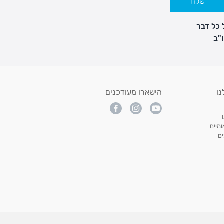
שלח
 כל דבר
נו
הישארו מעודכנים
מיים
ם