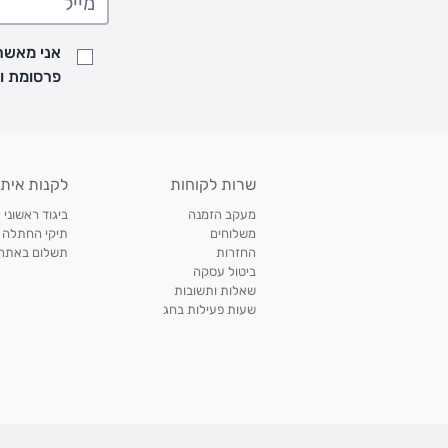
• זמני המשלוחים הם בימים א-ה בין השעות 8:00 עד 21:00 וביום ו וערבי חג עד השעה 13:00
• נציג מחברת המשלוחים יצור איתך קשר בהודעת SMS לתיאום מסירה
אני מאשר/
למעקב אחרי משלוח לחץ
כאן
פרסומת ועדכונים מקבוצת &O
• לפניות ובירורים בנושא משלוחים אנא פנו לשירות הלקוחות בצ'אט באתר
משלוחים בהתאמה אישית של מוצרים עם רקמה - המשלוח יסו
ממשלוח ביגוד וישלח עד 14 ימי עסקים מעת ביצוע ההזמנה *
איסוף עצמי
שרות לקוחות
לקנות איתנ
• איסוף עצמי חינם
תוך 7 ימי עסקים
מסניף קרטר'ס רמת אביב מתחם שוסטר. תל אבי
מעקב הזמנה
ביגוד ראשוני 
כתובת: אבא אחימאיר 31, תל אביב (מאחורי בנק הפועלים מול הדואר). ניתן לאסוף 
משלוחים
תיקי החתלה
ה' בין השעות • 09:00-19:00
החזרות
תשלום באתר עם ש
ביטול עסקה
• יש לוודא שחבילה התקבלה טרם ההגעה. סמס יישלח החבילה מוכנה לאיסוף. טלפון לב
שאלות ותשובות
03-6766209
שעות פעילות בחג
לצפייה בכל מדיניות המשלוחים,
לחץ כאן
תנאי החזרות
מהיום בו קיבלתם את המוצרים, תמורת החזר כספי מלא, זיכוי או החלפה, לבחירת הלקוח
לחץ כאן
חשבונית קנייה מקורית או פתק החלפה.
לצפייה במדיניות החזרות מלאה,
** אין החלפות או החזרות על מוצרים שיוצרו במיוחד עבור הלקו