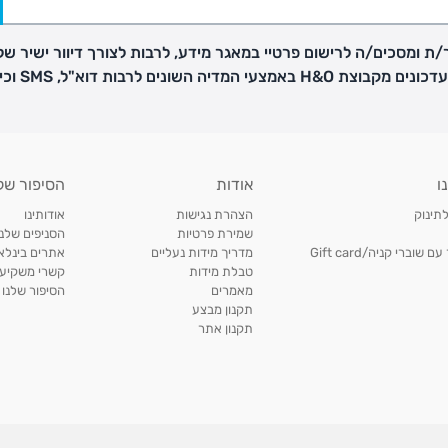
ת ומסכים/ה לרישום פרטיי במאגר מידע, לרבות לצורך דיוור ישיר של
H באמצעי המדיה השונים לרבות דוא"ל, SMS וכיו"ב
פק בנפרד
ו
אודות
הסיפור של
ב
לתינוק
הצהרת נגישות
אודותינו
הזמנות בימים א'-
שמירת פרטיות
הסניפים שלנו
וברי קניה/Gift card
מדריך מידות נעליים
אתרים בינלאו
טבלת מידות
קשרי משקיעי
ירור בסניף:
מאמרים
הסיפור שלנו
תקנון מבצע
תקנון אתר
ניתן להחזיר או להחליף פריטים שרכשתם באתר CARTERS בכל אחד מסניפי הרשת בתוך 14 ימים
, בצירוף
ח כגון