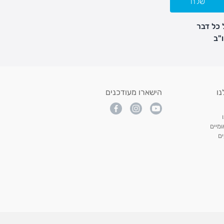
שלח
 כל דבר
נו
הישארו מעודכנים
מיים
ם