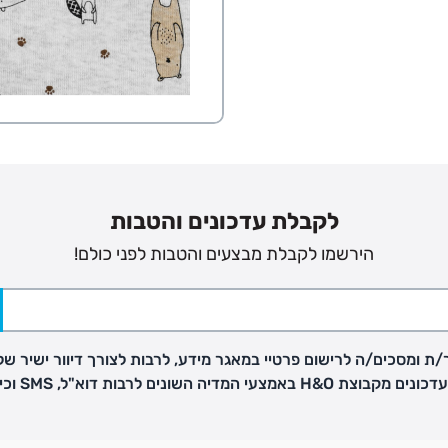
פק בנפרד
לקבלת עדכונים והטבות
ב
הזמנות בימים א'-
הירשמו לקבלת מבצעים והטבות לפני כולם!
ירור בסניף:
ת ומסכים/ה לרישום פרטיי במאגר מידע, לרבות לצורך דיוור ישיר של
H באמצעי המדיה השונים לרבות דוא"ל, SMS וכיו"ב
ניתן להחזיר או להחליף פריטים שרכשתם באתר CARTERS בכל אחד מסניפי הרשת בתוך 14 ימים
, בצירוף