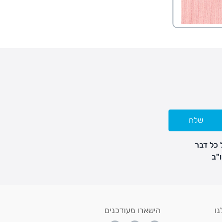
שלח
 כל דבר
נו
הישארו מעודכנים