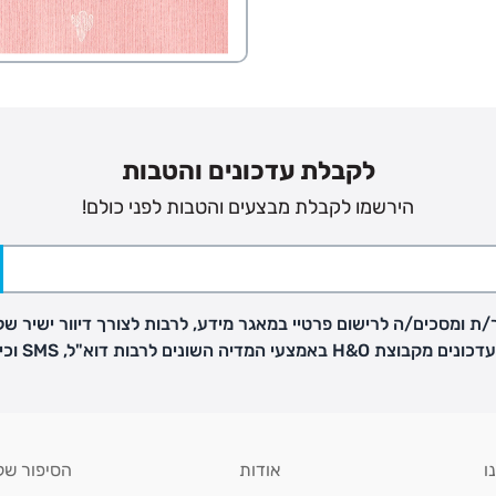
פק בנפרד
ב
לקבלת עדכונים והטבות
הזמנות בימים א'-
הירשמו לקבלת מבצעים והטבות לפני כולם!
ירור בסניף:
ת ומסכים/ה לרישום פרטיי במאגר מידע, לרבות לצורך דיוור ישיר של
ניתן להחזיר או להחליף פריטים שרכשתם באתר CARTERS בכל אחד מסניפי הרשת בתוך 14 ימים
H באמצעי המדיה השונים לרבות דוא"ל, SMS וכיו"ב
, בצירוף
ח כגון
ו
אודות
הסיפור של