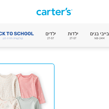
בייבי בנים
ילדות
ילדים
CK TO SCHOOL
NB-24M
2T-5T
2T-5T
קולקציית חזרה לגן