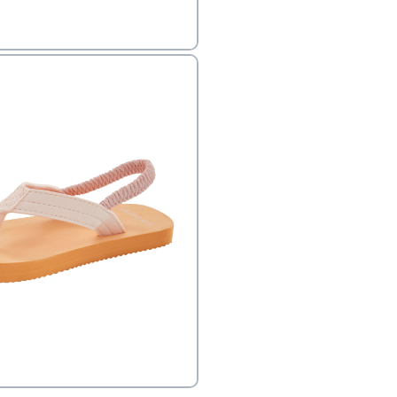
ב
הזמנות בימים א'-
ירור בסניף:
ניתן להחזיר או להחליף פריטים שרכשתם באתר CARTERS בכל אחד מסניפי הרשת בתוך 14 ימים
, בצירוף
ח כגון