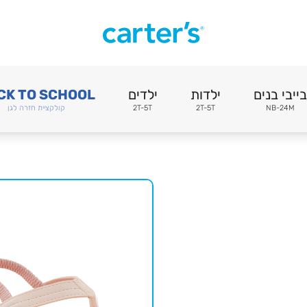
בייבי בנים
ילדות
ילדים
CK TO SCHOOL
NB-24M
2T-5T
2T-5T
קולקציית חזרה לגן