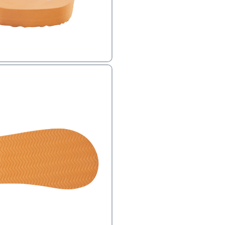
המרת מידות : מידה XS = 3/4; מידה S = 5/6; מידה M = 7/8; מידה L =
פק בנפרד