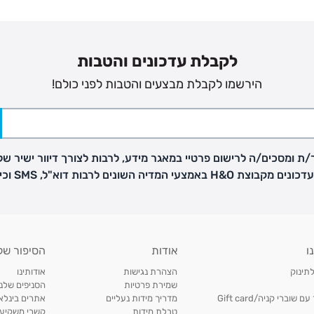
לקבלת עדכונים והטבות
הירשמו לקבלת מבצעים והטבות לפני כולם!
ת ומסכים/ה לרישום פרטיי במאגר מידע, לרבות לצורך דיוור ישיר של
H באמצעי המדיה השונים לרבות דוא"ל, SMS וכיו"ב
ו
אודות
הסיפור של
לתינוק
הצהרת נגישות
אודותינו
שמירת פרטיות
הסניפים שלנו
וברי קניה/Gift card
מדריך מידות נעליים
אתרים בינלאו
טבלת מידות
קשרי משקיעי