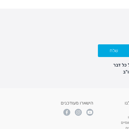
שלח
 כל דבר
נו
הישארו מעודכנים
מיים
ם