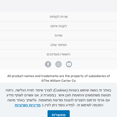
שרות לקוחות
לקנות איתנו
מעקב הזמנה
משלוחים
אודות
ביגוד ראשוני לתינוק
החזרות
תיקי החתלה
ביטול עסקה
הסיפור שלנו
הצהרת נגישות
תשלום באתר עם שוברי קניה/Gift card
שאלות ותשובות
שמירת פרטיות
שעות פעילות בחג
אודותינו
הישארו מעודכנים
מדריך מידות נעליים
הסניפים שלנו
טבלת מידות
אתרים בינלאומיים
מאמרים
קשרי משקיעים
תקנון מבצע
הסיפור שלנו
תקנון אתר
All product names and trademarks are the property of subsidiaries of
The William Carter Co©
אייץ אנד או רשתות אופנה (2003) בע"מ ח.פ. 513480947 , חוצות שפיים קיבוץ
שפיים 6099000
באתר זה נעשה שימוש בעוגיות (Cookies) לצורך שיפור חווית הגלישה, ניתוח
תנועות משתמשים והתאמת תוכן אישי. במסגרת זו, אנו עשויים לשתף מידע
עם גורמי פרסום חיצוניים להצגת מודעות מותאמות. גלישתך באתר מהווה
הסכמה לשימוש זה. למידע נוסף ניתן לעיין ב
מדיניות הפרטיות
.
מאשר/ת