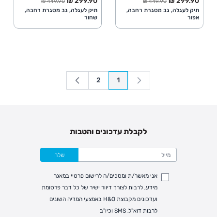
299.90 ₪
299.90 ₪
449.90 ₪
449.90 ₪
תיק לעגלה, גב מסגרת רחבה,
תיק לעגלה, גב מסגרת רחבה,
אפור
שחור
2
1
עמוד
You're currently reading page
לקבלת עדכונים והטבות
שלח
אני מאשר/ת ומסכים/ה לרישום פרטיי במאגר
מידע, לרבות לצורך דיוור ישיר של כל דבר פרסומת
ועדכונים מקבוצת H&O באמצעי המדיה השונים
לרבות דוא"ל, SMS וכיו"ב